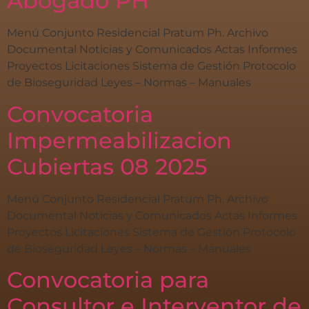
Abogado PH
Menú Conjunto Residencial Pratum Ph. Archivo
Documental Noticias y Comunicados Actas Informes
Proyectos Licitaciones Sistema de Gestión Protocolo
de Bioseguridad Leyes – Normas – Manuales
Convocatoria
Impermeabilizacion
Cubiertas 08 2025
Menú Conjunto Residencial Pratum Ph. Archivo
Documental Noticias y Comunicados Actas Informes
Proyectos Licitaciones Sistema de Gestión Protocolo
de Bioseguridad Leyes – Normas – Manuales
Convocatoria para
Consultor e Interventor de